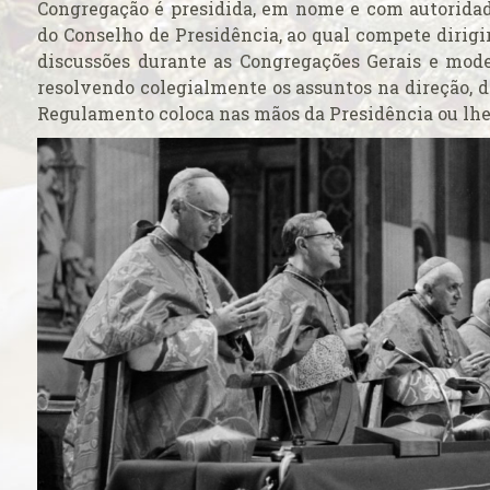
Congregação é presidida, em nome e com autoridad
ficação
do Conselho de Presidência, ao qual compete dirigir,
discussões durante as Congregações Gerais e moder
resolvendo colegialmente os assuntos na direção, d
 o seu caso ao
Regulamento coloca nas mãos da Presidência ou lh
ticano
rasil venerada
 católicos
ança do ingresso
pal
 do Colégio
 na Basílica
a
Cruz