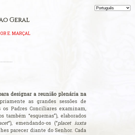
ão Geral
OR E. MARÇAL
ara designar a reunião plenária na
opriamente as grandes sessões de
s os Padres Conciliares examinam,
os também “esquemas”), elaborados
acet
“), emendando-os (“
placet iuxta
lhes parecer diante do Senhor. Cada