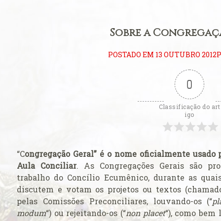
ificum
eral: Primeiros
Sobre a Congregaç
litúrgica
POSTADO EM 13 OUTUBRO 2012P
eição perfeita
0
eral: Língua
Classificação do art
ara se estudar o
igo
 Padre
ito ambrosiano
“C
ongregação Geral” é o nome oficialmente usado p
Aula Conciliar
. As Congregações Gerais são pr
Consistório de
trabalho do Concílio Ecumênico, durante as quai
discutem e votam os projetos ou textos (chamad
ova catedral de
pelas Comissões Preconciliares, louvando-os (“
pl
modum
“) ou rejeitando-os (“
non placet
“), como bem 
Carmo de Olinda