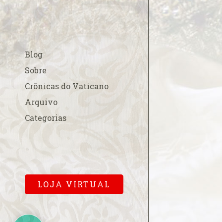
A esperada beati
A fé na Europa
A FSSPX compara
Blog
acordo China-Va
A Padroeira do B
Sobre
em Roma
Crônicas do Vaticano
A Parada Gay e os
Arquivo
A polêmica cobr
Categorias
para a missa pa
A primeira dama
Cardinalício
A Sala Conciliar
Vaticana
LOJA VIRTUAL
A solene abertur
A Terra de Vera 
A um mês…