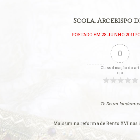
ificum
eral: Primeiros
Scola, Arcebispo d
litúrgica
POSTADO EM 28 JUNHO 2011PO
eição perfeita
0
eral: Língua
Classificação do art
ara se estudar o
igo
 Padre
ito ambrosiano
Te Deum laudamus
Consistório de
ova catedral de
Mais um na reforma de Bento XVI nas 
Carmo de Olinda