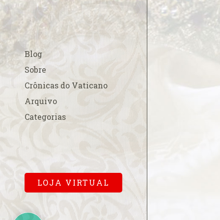
A esperada beati
A fé na Europa
A FSSPX compara
Blog
acordo China-Va
A Padroeira do B
Sobre
em Roma
Crônicas do Vaticano
A Parada Gay e os
Arquivo
A polêmica cobr
Categorias
para a missa pa
A primeira dama
Cardinalício
A Sala Conciliar
Vaticana
LOJA VIRTUAL
A solene abertur
A Terra de Vera 
A um mês…