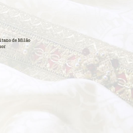
itano de Milão
sor