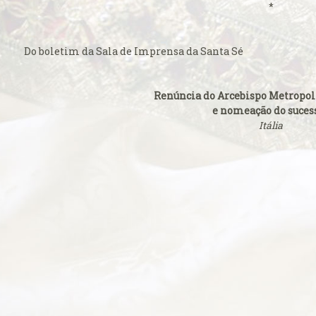
*
ficação
Do
boletim da Sala de Imprensa da Santa Sé
 o seu caso ao
ticano
Renúncia do Arcebispo Metropol
rasil venerada
e nomeação do suces
Itália
 católicos
ança do ingresso
pal
 do Colégio
 na Basílica
a
Cruz