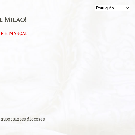
e Milão!
R E. MARÇAL
importantes dioceses