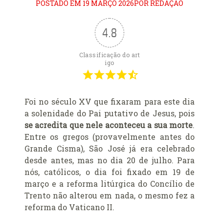
Alerta de bomba esvazia Basílica de Lourdes
POSTADO EM 19 MARÇO 2026POR REDAÇÃO
Algumas fotos do Santo Padre no Reino Unido
Altar onde será venerado João Paulo II
4.8
Ambientes que favorecem a prática da virtude
Classificação do art
Aniversário da proclamação do dogma da Assunção da
igo
Virgem
Aniversário do Cardeal emérito do Rio de Janeiro
Aniversário do governo do Arcebispo de Olinda e
Foi no século XV que fixaram para este dia
Recife
a solenidade do Pai putativo de Jesus, pois
se acredita que nele aconteceu a sua morte
.
Anjo da Guarda do Brasil
Entre os gregos (provavelmente antes do
Antes do consistório, nomeados reúnem-se com o Papa
Grande Cisma), São José já era celebrado
Anúncio (Kalendas) do Natal do Senhor em 2015
desde antes, mas no dia 20 de julho. Para
Aprovada beatificação de Irmã Dulce
nós, católicos, o dia foi fixado em 19 de
Ara Dei Christus est!
março e a reforma litúrgica do Concílio de
Arautos do Evangelho e Sucumbíos
Trento não alterou em nada, o mesmo fez a
reforma do Vaticano II.
Arcebispo brasileiro é o novo Prefeito para os