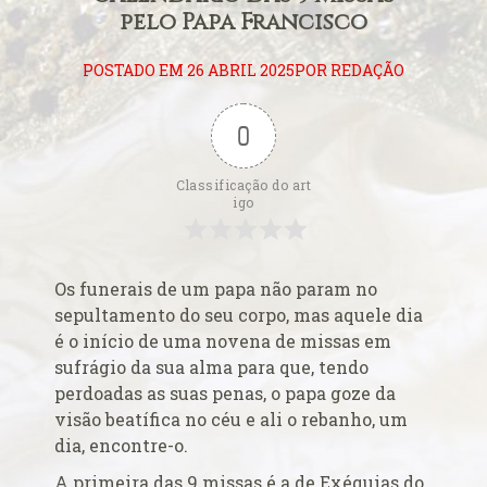
Alerta de bomba esvazia Basílica de Lourdes
pelo Papa Francisco
Algumas fotos do Santo Padre no Reino Unido
Altar onde será venerado João Paulo II
POSTADO EM 26 ABRIL 2025POR REDAÇÃO
Ambientes que favorecem a prática da virtude
Aniversário da proclamação do dogma da Assunção da
0
Virgem
Aniversário do Cardeal emérito do Rio de Janeiro
Classificação do art
igo
Aniversário do governo do Arcebispo de Olinda e
Recife
Anjo da Guarda do Brasil
Os funerais de um papa não param no
Antes do consistório, nomeados reúnem-se com o Papa
sepultamento do seu corpo, mas aquele dia
Anúncio (Kalendas) do Natal do Senhor em 2015
é o início de uma novena de missas em
sufrágio da sua alma para que, tendo
Aprovada beatificação de Irmã Dulce
perdoadas as suas penas, o papa goze da
Ara Dei Christus est!
visão beatífica no céu e ali o rebanho, um
Arautos do Evangelho e Sucumbíos
dia, encontre-o.
Arcebispo brasileiro é o novo Prefeito para os
A primeira das 9 missas é a de Exéquias do