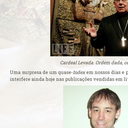
ficação
 o seu caso ao
ticano
rasil venerada
 católicos
Cardeal Levada. Ordem dada, o
ança do ingresso
pal
Uma surpresa de um quase-
Index
em nossos dias e 
interfere ainda hoje nas publicações vendidas em liv
 do Colégio
 na Basílica
a
Cruz