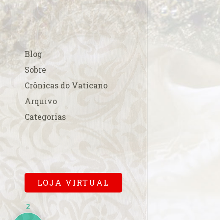
A esperada beati
A fé na Europa
A FSSPX compara
Blog
acordo China-Va
A Padroeira do B
Sobre
em Roma
Crônicas do Vaticano
A Parada Gay e os
Arquivo
A polêmica cobr
Categorias
para a missa pa
A primeira dama
Cardinalício
A Sala Conciliar
Vaticana
LOJA VIRTUAL
A solene abertur
A Terra de Vera 
2
A um mês…