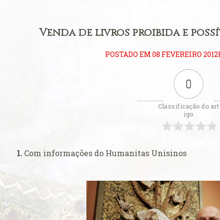
ificum
eral: Primeiros
Venda de livros proibida e poss
litúrgica
POSTADO EM 08 FEVEREIRO 2012
eição perfeita
0
eral: Língua
Classificação do art
ara se estudar o
igo
 Padre
ito ambrosiano
1.
Com informações do
Humanitas Unisinos
Consistório de
ova catedral de
Carmo de Olinda