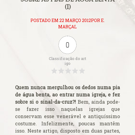
Alerta de bomba esvazia Basílica de Lourdes
(I)
Algumas fotos do Santo Padre no Reino Unido
Altar onde será venerado João Paulo II
POSTADO EM 22 MARÇO 2012POR E.
Ambientes que favorecem a prática da virtude
MARÇAL
Aniversário da proclamação do dogma da Assunção da
Virgem
0
Aniversário do Cardeal emérito do Rio de Janeiro
Classificação do art
Aniversário do governo do Arcebispo de Olinda e
igo
Recife
Anjo da Guarda do Brasil
Antes do consistório, nomeados reúnem-se com o Papa
Quem nunca mergulhou os dedos numa pia
Anúncio (Kalendas) do Natal do Senhor em 2015
de água benta, ao entrar numa igreja, e fez
sobre si o sinal-da-cruz?!
Bem, ainda pode-
Aprovada beatificação de Irmã Dulce
se fazer isso naquelas igrejas que
Ara Dei Christus est!
conservam esse venerável e antiquíssimo
Arautos do Evangelho e Sucumbíos
costume. Infelizmente, poucas mantêm
Arcebispo brasileiro é o novo Prefeito para os
isso. Neste artigo, disposto em duas partes,