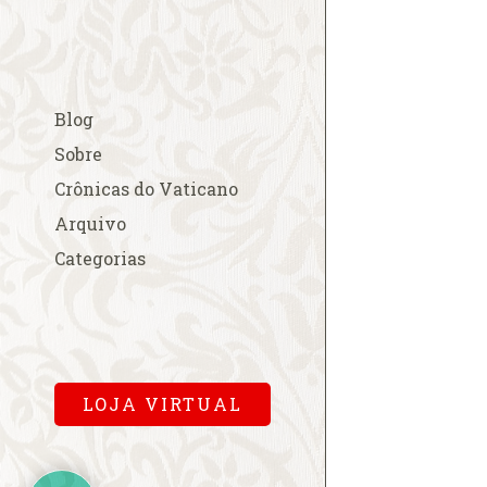
A esperada beati
A fé na Europa
A FSSPX compara
Blog
acordo China-Va
A Padroeira do B
Sobre
em Roma
Crônicas do Vaticano
A Parada Gay e os
Arquivo
A polêmica cobr
Categorias
para a missa pa
A primeira dama
Cardinalício
A Sala Conciliar
Vaticana
LOJA VIRTUAL
A solene abertur
A Terra de Vera 
A um mês…