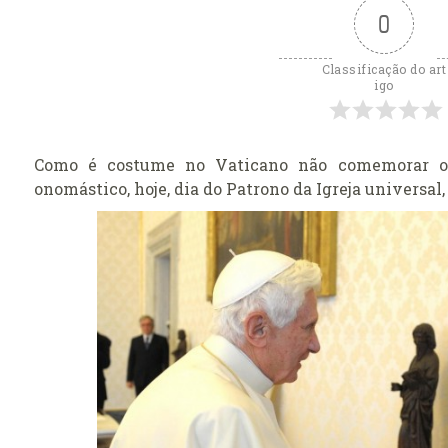
0
ficação
Classificação do art
 o seu caso ao
igo
ticano
rasil venerada
Como é costume no Vaticano não comemorar o 
onomástico, hoje, dia do Patrono da Igreja universal,
 católicos
ança do ingresso
pal
 do Colégio
 na Basílica
a
Cruz