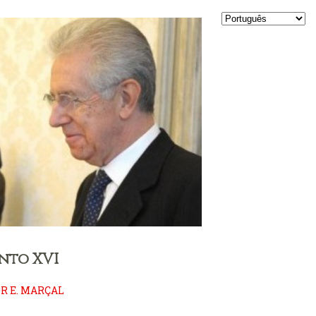
nto XVI
R E. MARÇAL