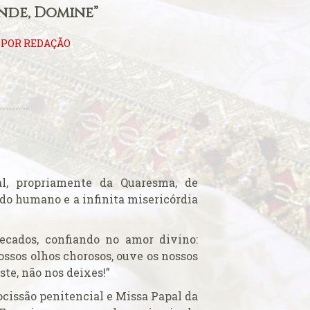
nde, Domine”
6POR REDAÇÃO
al, propriamente da Quaresma, de
ado humano e a infinita misericórdia
pecados, confiando no amor divino:
ossos olhos chorosos, ouve os nossos
te, não nos deixes!”
issão penitencial e Missa Papal da