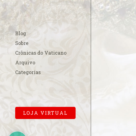
A esperada beati
A fé na Europa
A FSSPX compara
Blog
acordo China-Va
A Padroeira do B
Sobre
em Roma
Crônicas do Vaticano
A Parada Gay e os
Arquivo
A polêmica cobr
Categorias
para a missa pa
A primeira dama
Cardinalício
A Sala Conciliar
Vaticana
LOJA VIRTUAL
A solene abertur
A Terra de Vera 
A um mês…