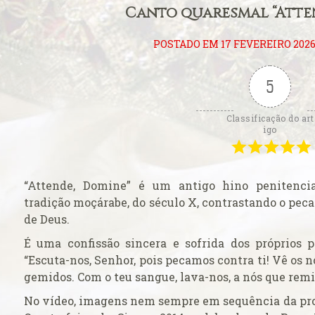
Canto quaresmal “Atte
ficação
POSTADO EM 17 FEVEREIRO 202
 o seu caso ao
ticano
5
rasil venerada
Classificação do art
igo
 católicos
ança do ingresso
pal
“Attende, Domine” é um antigo hino penitenci
 do Colégio
tradição moçárabe, do século X, contrastando o pec
de Deus.
 na Basílica
É uma confissão sincera e sofrida dos próprios 
“Escuta-nos, Senhor, pois pecamos contra ti! Vê os n
a
gemidos. Com o teu sangue, lava-nos, a nós que remis
Cruz
No vídeo, imagens nem sempre em sequência da proc