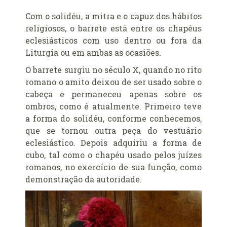
Alerta de bomba esvazia Basílica de Lourdes
Com o solidéu, a mitra e o capuz dos hábitos
Algumas fotos do Santo Padre no Reino Unido
religiosos, o barrete está entre os chapéus
Altar onde será venerado João Paulo II
eclesiásticos com uso dentro ou fora da
Ambientes que favorecem a prática da virtude
Liturgia ou em ambas as ocasiões.
Aniversário da proclamação do dogma da Assunção da
O barrete surgiu no século X, quando no rito
Virgem
romano o amito deixou de ser usado sobre o
Aniversário do Cardeal emérito do Rio de Janeiro
cabeça e permaneceu apenas sobre os
Aniversário do governo do Arcebispo de Olinda e
ombros, como é atualmente. Primeiro teve
Recife
a forma do solidéu, conforme conhecemos,
Anjo da Guarda do Brasil
que se tornou outra peça do vestuário
eclesiástico. Depois adquiriu a forma de
Antes do consistório, nomeados reúnem-se com o Papa
cubo, tal como o chapéu usado pelos juízes
Anúncio (Kalendas) do Natal do Senhor em 2015
romanos, no exercício de sua função, como
Aprovada beatificação de Irmã Dulce
demonstração da autoridade.
Ara Dei Christus est!
Arautos do Evangelho e Sucumbíos
Arcebispo brasileiro é o novo Prefeito para os