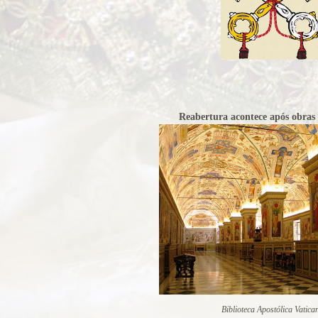
ficação
 o seu caso ao
ticano
rasil venerada
Reabertura acontece após obras 
 católicos
ança do ingresso
pal
 do Colégio
 na Basílica
a
Cruz
Biblioteca Apostólica Vatica