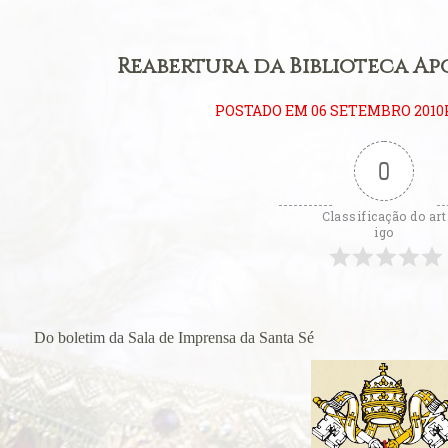
ificum
eral: Primeiros
Reabertura da Biblioteca Ap
litúrgica
POSTADO EM 06 SETEMBRO 2010
eição perfeita
0
eral: Língua
Classificação do art
ara se estudar o
igo
 Padre
ito ambrosiano
Consistório de
Do
boletim da Sala de Imprensa da Santa Sé
ova catedral de
Carmo de Olinda