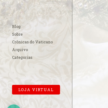
A esperada beati
A fé na Europa
A FSSPX compara
Blog
acordo China-Va
A Padroeira do B
Sobre
em Roma
Crônicas do Vaticano
A Parada Gay e os
Arquivo
A polêmica cobr
Categorias
para a missa pa
A primeira dama
Cardinalício
A Sala Conciliar
Vaticana
LOJA VIRTUAL
A solene abertur
A Terra de Vera 
A um mês…