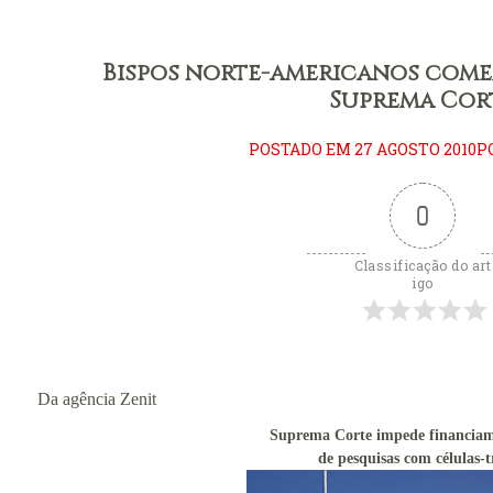
ificum
eral: Primeiros
Bispos norte-americanos com
litúrgica
Suprema Cor
eição perfeita
POSTADO EM 27 AGOSTO 2010P
eral: Língua
0
ara se estudar o
Classificação do art
igo
 Padre
ito ambrosiano
Consistório de
Da agência
Zenit
ova catedral de
Suprema Corte impede financiam
de pesquisas com células-
Carmo de Olinda