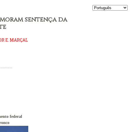
emoram sentença da
te
OR E. MARÇAL
ento federal
tronco