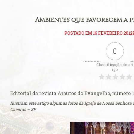
ificum
eral: Primeiros
Ambientes que favorecem a p
litúrgica
POSTADO EM 16 FEVEREIRO 2012
eição perfeita
0
eral: Língua
Classificação do art
ara se estudar o
igo
 Padre
ito ambrosiano
Editorial da revista Arautos do Evangelho, número 1
Consistório de
Ilustram este artigo algumas fotos da Igreja de Nossa Senhora
Caieiras – SP
ova catedral de
Carmo de Olinda