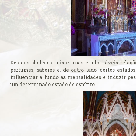
ficação
 o seu caso ao
ticano
rasil venerada
 católicos
Deus estabeleceu misteriosas e admiráveis relaçõe
ança do ingresso
perfumes, sabores e, de outro lado, certos estado
pal
influenciar a fundo as mentalidades e induzir pes
um determinado estado de espírito.
 do Colégio
 na Basílica
a
Cruz