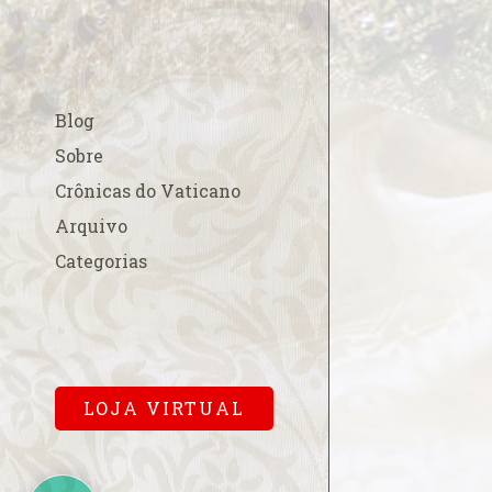
A esperada beati
A fé na Europa
A FSSPX compara
Blog
acordo China-Va
A Padroeira do B
Sobre
em Roma
Crônicas do Vaticano
A Parada Gay e os
Arquivo
A polêmica cobr
Categorias
para a missa pa
A primeira dama
Cardinalício
A Sala Conciliar
Vaticana
LOJA VIRTUAL
A solene abertur
A Terra de Vera 
A um mês…