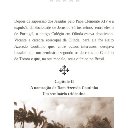
Alerta de bomba esvazia Basílica de Lourdes
Algumas fotos do Santo Padre no Reino Unido
Altar onde será venerado João Paulo II
Depois da supressão dos Jesuítas pelo Papa Clemente XIV e a
Ambientes que favorecem a prática da virtude
expulsão da Sociedade de Jesus de vários reinos, entre eles o
Aniversário da proclamação do dogma da Assunção da
de Portugal, o antigo Colégio em Olinda estava desativado.
Vacante a cátedra episcopal de Olinda, para ela foi eleito
Virgem
Azeredo Coutinho que, entre outros interesses, desejava
Aniversário do Cardeal emérito do Rio de Janeiro
instalar aqui um seminário segundo os decretos do Concílio
Aniversário do governo do Arcebispo de Olinda e
de Trento e que, no seu modelo, seria o único no Brasil.
Recife
Anjo da Guarda do Brasil
Antes do consistório, nomeados reúnem-se com o Papa
Capítulo II
A nomeação de Dom Azeredo Coutinho
Anúncio (Kalendas) do Natal do Senhor em 2015
Um seminário tridentino
Aprovada beatificação de Irmã Dulce
Ara Dei Christus est!
Arautos do Evangelho e Sucumbíos
Arcebispo brasileiro é o novo Prefeito para os