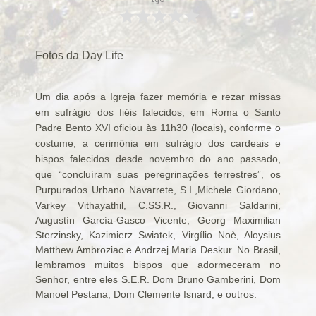
Alerta de bomba esvazia Basílica de Lourdes
Algumas fotos do Santo Padre no Reino Unido
Altar onde será venerado João Paulo II
Fotos da
Day Life
Ambientes que favorecem a prática da virtude
Aniversário da proclamação do dogma da Assunção da
Um dia após a Igreja fazer memória e rezar missas
Virgem
em sufrágio dos fiéis falecidos, em Roma o Santo
Aniversário do Cardeal emérito do Rio de Janeiro
Padre Bento XVI oficiou às 11h30 (locais), conforme o
Aniversário do governo do Arcebispo de Olinda e
costume, a cerimônia em sufrágio dos cardeais e
bispos falecidos desde novembro do ano passado,
Recife
que “concluíram suas peregrinações terrestres”, os
Anjo da Guarda do Brasil
Purpurados
Urbano Navarrete, S.I.,Michele Giordano,
Antes do consistório, nomeados reúnem-se com o Papa
Varkey Vithayathil, C.SS.R., Giovanni Saldarini,
Anúncio (Kalendas) do Natal do Senhor em 2015
Augustín García-Gasco Vicente, Georg Maximilian
Sterzinsky, Kazimierz Swiatek, Virgílio Noè, Aloysius
Aprovada beatificação de Irmã Dulce
Matthew Ambroziac e Andrzej Maria Deskur. No Brasil,
Ara Dei Christus est!
lembramos muitos bispos que adormeceram no
Arautos do Evangelho e Sucumbíos
Senhor, entre eles S.E.R.
Dom Bruno Gamberini
,
Dom
Manoel Pestana
,
Dom Clemente Isnard
, e outros.
Arcebispo brasileiro é o novo Prefeito para os