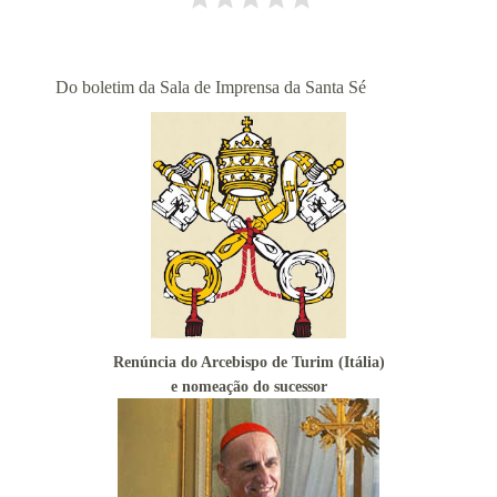
Alerta de bomba esvazia Basílica de Lourdes
Algumas fotos do Santo Padre no Reino Unido
Altar onde será venerado João Paulo II
Do
boletim da Sala de Imprensa da Santa Sé
Ambientes que favorecem a prática da virtude
Aniversário da proclamação do dogma da Assunção da
Virgem
Aniversário do Cardeal emérito do Rio de Janeiro
Aniversário do governo do Arcebispo de Olinda e
Recife
Anjo da Guarda do Brasil
Antes do consistório, nomeados reúnem-se com o Papa
Anúncio (Kalendas) do Natal do Senhor em 2015
Renúncia do Arcebispo de Turim (Itália)
Aprovada beatificação de Irmã Dulce
e nomeação do sucessor
Ara Dei Christus est!
Arautos do Evangelho e Sucumbíos
Arcebispo brasileiro é o novo Prefeito para os