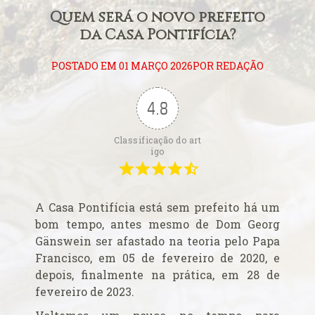
Alerta de bomba esvazia Basílica de Lourdes
Quem será o novo prefeito
Algumas fotos do Santo Padre no Reino Unido
da Casa Pontifícia?
Altar onde será venerado João Paulo II
Ambientes que favorecem a prática da virtude
POSTADO EM 01 MARÇO 2026POR REDAÇÃO
Aniversário da proclamação do dogma da Assunção da
Virgem
4.8
Aniversário do Cardeal emérito do Rio de Janeiro
Aniversário do governo do Arcebispo de Olinda e
Classificação do art
igo
Recife
Anjo da Guarda do Brasil
Antes do consistório, nomeados reúnem-se com o Papa
A Casa Pontifícia está sem prefeito há um
Anúncio (Kalendas) do Natal do Senhor em 2015
bom tempo, antes mesmo de Dom Georg
Aprovada beatificação de Irmã Dulce
Gänswein ser afastado na teoria pelo Papa
Francisco, em 05 de fevereiro de 2020, e
Ara Dei Christus est!
depois, finalmente na prática, em 28 de
Arautos do Evangelho e Sucumbíos
fevereiro de 2023.
Arcebispo brasileiro é o novo Prefeito para os