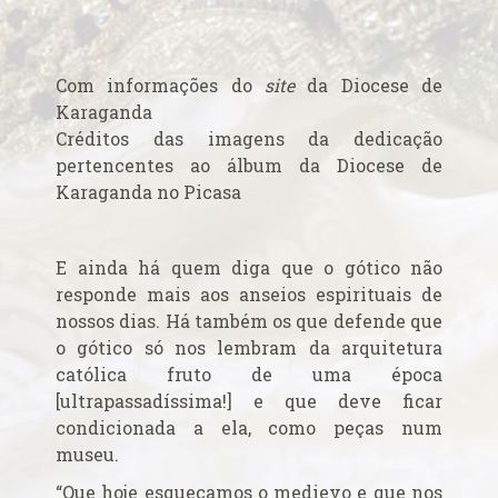
Alerta de bomba esvazia Basílica de Lourdes
Algumas fotos do Santo Padre no Reino Unido
Altar onde será venerado João Paulo II
Com informações do
site
da Diocese de
Ambientes que favorecem a prática da virtude
Karaganda
Aniversário da proclamação do dogma da Assunção da
Créditos das imagens da dedicação
Virgem
pertencentes ao
álbum da Diocese de
Aniversário do Cardeal emérito do Rio de Janeiro
Karaganda no Picasa
Aniversário do governo do Arcebispo de Olinda e
Recife
E ainda há quem diga que o gótico não
Anjo da Guarda do Brasil
responde mais aos anseios espirituais de
Antes do consistório, nomeados reúnem-se com o Papa
nossos dias. Há também os que defende que
Anúncio (Kalendas) do Natal do Senhor em 2015
o gótico só nos lembram da arquitetura
católica fruto de uma época
Aprovada beatificação de Irmã Dulce
[ultrapassadíssima!] e que deve ficar
Ara Dei Christus est!
condicionada a ela, como peças num
Arautos do Evangelho e Sucumbíos
museu.
Arcebispo brasileiro é o novo Prefeito para os
“Que hoje esqueçamos o medievo e que nos