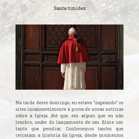
Alerta de bomba esvazia Basílica de Lourdes
Santa timidez
Algumas fotos do Santo Padre no Reino Unido
Altar onde será venerado João Paulo II
Ambientes que favorecem a prática da virtude
Aniversário da proclamação do dogma da Assunção da
Virgem
Aniversário do Cardeal emérito do Rio de Janeiro
Aniversário do governo do Arcebispo de Olinda e
Recife
Anjo da Guarda do Brasil
Antes do consistório, nomeados reúnem-se com o Papa
Anúncio (Kalendas) do Natal do Senhor em 2015
Na tarde deste domingo, eu estava “zapeando” os
Aprovada beatificação de Irmã Dulce
sites incansavelmente à prova de novas notícias
Ara Dei Christus est!
sobre a Igreja. Até que, em algum que eu não
lembro, soube do lançamento de um filme um
Arautos do Evangelho e Sucumbíos
tanto que peculiar. Conhecemos tantos que
Arcebispo brasileiro é o novo Prefeito para os
retratam a história da Igreja, desde momentos