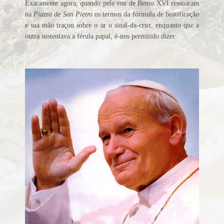
Alerta de bomba esvazia Basílica de Lourdes
Exatamente agora, quando pela voz de Bento XVI ressoaram
na
Piazza de San Pietro
os termos da fórmula de beatificação
Algumas fotos do Santo Padre no Reino Unido
e sua mão traçou sobre o ar o sinal-da-cruz, enquanto que a
Altar onde será venerado João Paulo II
outra sustentava a férula papal, é-nos permitido dizer:
Ambientes que favorecem a prática da virtude
Aniversário da proclamação do dogma da Assunção da
Virgem
Aniversário do Cardeal emérito do Rio de Janeiro
Aniversário do governo do Arcebispo de Olinda e
Recife
Anjo da Guarda do Brasil
Antes do consistório, nomeados reúnem-se com o Papa
Anúncio (Kalendas) do Natal do Senhor em 2015
Aprovada beatificação de Irmã Dulce
Ara Dei Christus est!
Arautos do Evangelho e Sucumbíos
Arcebispo brasileiro é o novo Prefeito para os