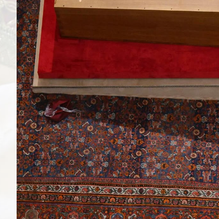
ficação
 o seu caso ao
ticano
rasil venerada
 católicos
ança do ingresso
pal
 do Colégio
 na Basílica
a
Cruz