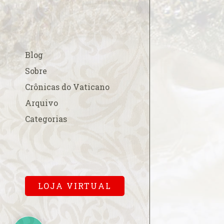
A esperada beati
A fé na Europa
A FSSPX compara
Blog
acordo China-Va
A Padroeira do B
Sobre
em Roma
Crônicas do Vaticano
A Parada Gay e os
Arquivo
A polêmica cobr
Categorias
para a missa pa
A primeira dama
Cardinalício
A Sala Conciliar
Vaticana
LOJA VIRTUAL
A solene abertur
A Terra de Vera 
A um mês…