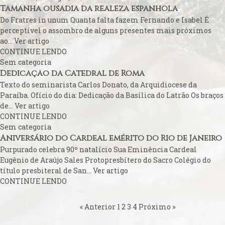
Alerta de bomba esvazia Basílica de Lourdes
Tamanha ousadia da realeza espanhola
Algumas fotos do Santo Padre no Reino Unido
Do Fratres in unum Quanta falta fazem Fernando e Isabel É
Altar onde será venerado João Paulo II
perceptível o assombro de alguns presentes mais próximos
ao...
Ver artigo
Ambientes que favorecem a prática da virtude
CONTINUE LENDO
Aniversário da proclamação do dogma da Assunção da
Sem categoria
Virgem
Dedicação da Catedral de Roma
Texto do seminarista Carlos Donato, da Arquidiocese da
Aniversário do Cardeal emérito do Rio de Janeiro
Paraíba. Ofício do dia: Dedicação da Basílica do Latrão Os braços
Aniversário do governo do Arcebispo de Olinda e
de...
Ver artigo
Recife
CONTINUE LENDO
Sem categoria
Anjo da Guarda do Brasil
Aniversário do Cardeal emérito do Rio de Janeiro
Antes do consistório, nomeados reúnem-se com o Papa
Purpurado celebra 90º natalício Sua Eminência Cardeal
Anúncio (Kalendas) do Natal do Senhor em 2015
Eugênio de Araújo Sales Protopresbítero do Sacro Colégio do
Aprovada beatificação de Irmã Dulce
título presbiteral de San...
Ver artigo
CONTINUE LENDO
Ara Dei Christus est!
Arautos do Evangelho e Sucumbíos
« Anterior
1
2
3
4
Próximo »
Arcebispo brasileiro é o novo Prefeito para os