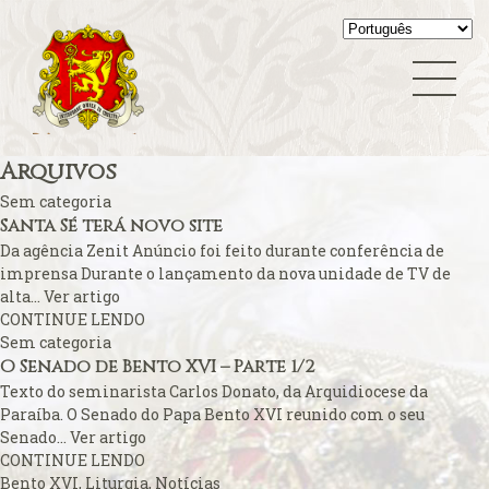
Sentire cum Ecclesia
A esperada beatificação
Summorum Pontificum
A fé na Europa
Teologia
A FSSPX compara o seu caso ao acordo China-Vaticano
Vaticano
A Padroeira do Brasil venerada em Roma
Vídeo Blog
A Parada Gay e os católicos
Virgem Maria
A polêmica cobrança do ingresso para a missa papal
Arquivos
A primeira dama do Colégio Cardinalício
Sem categoria
A Sala Conciliar na Basílica Vaticana
Santa Sé terá novo site
A solene abertura
Da agência Zenit Anúncio foi feito durante conferência de
imprensa Durante o lançamento da nova unidade de TV de
A Terra de Vera Cruz
alta...
Ver artigo
A um mês…
CONTINUE LENDO
A vida de Bento XVI em filme
Sem categoria
O Senado de Bento XVI – Parte 1/2
A Vida Interior
Texto do seminarista Carlos Donato, da Arquidiocese da
A Vigília de Pentecostes – O rito próprio
Paraíba. O Senado do Papa Bento XVI reunido com o seu
Abade do Rio de Janeiro renuncia
Senado...
Ver artigo
CONTINUE LENDO
Agora é permitido dizer:
Bento XVI
,
Liturgia
,
Notícias