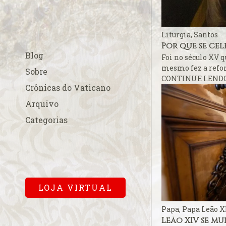
A esperada beati
A fé na Europa
Liturgia
,
Santos
A FSSPX compara
Por que se cel
Blog
acordo China-Va
Foi no século XV q
mesmo fez a refor
A Padroeira do B
Sobre
CONTINUE LEND
em Roma
Crônicas do Vaticano
A Parada Gay e os
Arquivo
A polêmica cobr
Categorias
para a missa pa
A primeira dama
Cardinalício
A Sala Conciliar
Vaticana
LOJA VIRTUAL
A solene abertur
Papa
,
Papa Leão X
A Terra de Vera 
Leão XIV se m
A um mês…