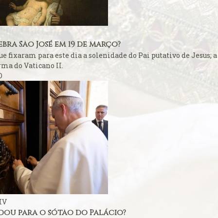
ficação
 o seu caso ao
ebra São José em 19 de março?
ticano
ue fixaram para este dia a solenidade do Pai putativo de Jesus; 
ma do Vaticano II.
rasil venerada
O
 católicos
ança do ingresso
pal
 do Colégio
 na Basílica
a
IV
Cruz
udou para o sótão do Palácio?