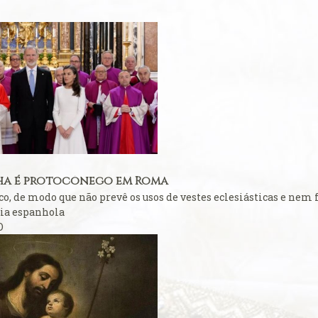
ificum
eral: Primeiros
litúrgica
eição perfeita
eral: Língua
ara se estudar o
nha é protocônego em Roma
ico, de modo que não prevê os usos de vestes eclesiásticas e nem
 Padre
ia espanhola
ito ambrosiano
O
Consistório de
ova catedral de
Carmo de Olinda