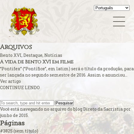
Sentire cum Ecclesia
A esperada beatificação
Summorum Pontificum
A fé na Europa
Teologia
A FSSPX compara o seu caso ao acordo China-Vaticano
Vaticano
A Padroeira do Brasil venerada em Roma
Vídeo Blog
A Parada Gay e os católicos
Virgem Maria
A polêmica cobrança do ingresso para a missa papal
Arquivos
A primeira dama do Colégio Cardinalício
Bento XVI
,
Destaque
,
Notícias
A Sala Conciliar na Basílica Vaticana
A vida de Bento XVI em filme
A solene abertura
“Pontifex” (“Pontífice”, em latim) será o título da produção, para
ser lançada no segundo semestre de 2016. Assim o anunciou...
A Terra de Vera Cruz
Ver artigo
A um mês…
CONTINUE LENDO
A vida de Bento XVI em filme
A Vida Interior
Pesquisar
Você está navegando no arquivo do blog
Direto da Sacristia
por
A Vigília de Pentecostes – O rito próprio
junho de 2015.
Abade do Rio de Janeiro renuncia
Páginas
Agora é permitido dizer:
#3825 (sem título)