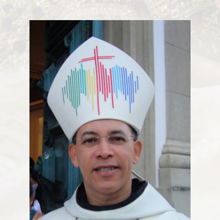
Alerta de bomba esvazia Basílica de Lourdes
Algumas fotos do Santo Padre no Reino Unido
Altar onde será venerado João Paulo II
Ambientes que favorecem a prática da virtude
Aniversário da proclamação do dogma da Assunção da
Virgem
Aniversário do Cardeal emérito do Rio de Janeiro
Aniversário do governo do Arcebispo de Olinda e
Recife
Anjo da Guarda do Brasil
Antes do consistório, nomeados reúnem-se com o Papa
Anúncio (Kalendas) do Natal do Senhor em 2015
Aprovada beatificação de Irmã Dulce
Ara Dei Christus est!
Arautos do Evangelho e Sucumbíos
Arcebispo brasileiro é o novo Prefeito para os