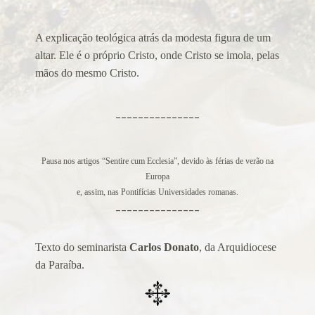
Alerta de bomba esvazia Basílica de Lourdes
Algumas fotos do Santo Padre no Reino Unido
A explicação teológica atrás da modesta figura de um
Altar onde será venerado João Paulo II
altar. Ele é o próprio Cristo, onde Cristo se imola, pelas
Ambientes que favorecem a prática da virtude
mãos do mesmo Cristo.
Aniversário da proclamação do dogma da Assunção da
Virgem
_______________
Aniversário do Cardeal emérito do Rio de Janeiro
Aniversário do governo do Arcebispo de Olinda e
Recife
Pausa nos artigos “Sentire cum Ecclesia”, devido às férias de verão na
Europa
Anjo da Guarda do Brasil
e, assim, nas Pontifícias Universidades romanas.
Antes do consistório, nomeados reúnem-se com o Papa
_______________
Anúncio (Kalendas) do Natal do Senhor em 2015
Aprovada beatificação de Irmã Dulce
Texto do seminarista
Carlos Donato
, da Arquidiocese
Ara Dei Christus est!
da Paraíba.
Arautos do Evangelho e Sucumbíos
Arcebispo brasileiro é o novo Prefeito para os