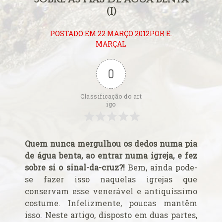
Alerta de bomba esvazia Basílica de Lourdes
(I)
Algumas fotos do Santo Padre no Reino Unido
Altar onde será venerado João Paulo II
POSTADO EM 22 MARÇO 2012POR E.
Ambientes que favorecem a prática da virtude
MARÇAL
Aniversário da proclamação do dogma da Assunção da
Virgem
0
Aniversário do Cardeal emérito do Rio de Janeiro
Classificação do art
Aniversário do governo do Arcebispo de Olinda e
igo
Recife
Anjo da Guarda do Brasil
Antes do consistório, nomeados reúnem-se com o Papa
Quem nunca mergulhou os dedos numa pia
Anúncio (Kalendas) do Natal do Senhor em 2015
de água benta, ao entrar numa igreja, e fez
sobre si o sinal-da-cruz?!
Bem, ainda pode-
Aprovada beatificação de Irmã Dulce
se fazer isso naquelas igrejas que
Ara Dei Christus est!
conservam esse venerável e antiquíssimo
Arautos do Evangelho e Sucumbíos
costume. Infelizmente, poucas mantêm
Arcebispo brasileiro é o novo Prefeito para os
isso. Neste artigo, disposto em duas partes,