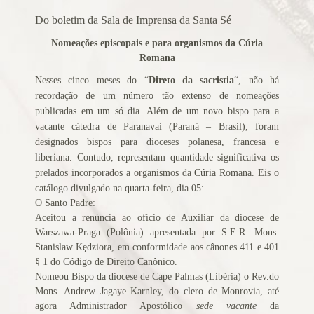
Alerta de bomba esvazia Basílica de Lourdes
Do
boletim da Sala de Imprensa da Santa Sé
Algumas fotos do Santo Padre no Reino Unido
Altar onde será venerado João Paulo II
Nomeações episcopais e para organismos da Cúria
Romana
Ambientes que favorecem a prática da virtude
Aniversário da proclamação do dogma da Assunção da
Nesses cinco meses do “
Direto da sacristia
“, não há
recordação de um número tão extenso de nomeações
Virgem
publicadas em um só dia. Além de um novo bispo para a
Aniversário do Cardeal emérito do Rio de Janeiro
vacante cátedra de Paranavaí (Paraná – Brasil), foram
Aniversário do governo do Arcebispo de Olinda e
designados bispos para dioceses polanesa, francesa e
liberiana. Contudo, representam quantidade significativa os
Recife
prelados incorporados a organismos da Cúria Romana. Eis o
Anjo da Guarda do Brasil
catálogo divulgado na quarta-feira, dia 05:
Antes do consistório, nomeados reúnem-se com o Papa
O Santo Padre:
Anúncio (Kalendas) do Natal do Senhor em 2015
Aceitou a renúncia ao ofício de Auxiliar da diocese de
Warszawa-Praga (Polônia) apresentada por S.E.R. Mons.
Aprovada beatificação de Irmã Dulce
Stanislaw Kędziora, em conformidade aos cânones 411 e 401
Ara Dei Christus est!
§ 1 do Código de Direito Canônico.
Arautos do Evangelho e Sucumbíos
Nomeou Bispo da diocese de Cape Palmas (Libéria) o Rev.do
Mons. Andrew Jagaye Karnley, do clero de Monrovia, até
Arcebispo brasileiro é o novo Prefeito para os
agora Administrador Apostólico
sede vacante
da