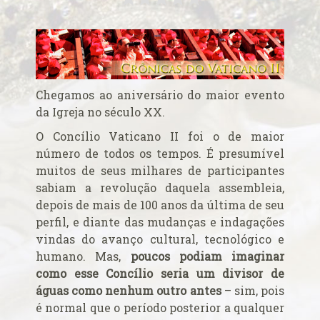
Alerta de bomba esvazia Basílica de Lourdes
Algumas fotos do Santo Padre no Reino Unido
Altar onde será venerado João Paulo II
Ambientes que favorecem a prática da virtude
Aniversário da proclamação do dogma da Assunção da
Chegamos ao aniversário do maior evento
Virgem
da Igreja no século XX.
Aniversário do Cardeal emérito do Rio de Janeiro
O Concílio Vaticano II foi o de maior
Aniversário do governo do Arcebispo de Olinda e
número de todos os tempos. É presumível
Recife
muitos de seus milhares de participantes
Anjo da Guarda do Brasil
sabiam a revolução daquela assembleia,
Antes do consistório, nomeados reúnem-se com o Papa
depois de mais de 100 anos da última de seu
perfil, e diante das mudanças e indagações
Anúncio (Kalendas) do Natal do Senhor em 2015
vindas do avanço cultural, tecnológico e
Aprovada beatificação de Irmã Dulce
humano. Mas,
poucos podiam imaginar
Ara Dei Christus est!
como esse Concílio seria um divisor de
Arautos do Evangelho e Sucumbíos
águas como nenhum outro antes
– sim, pois
Arcebispo brasileiro é o novo Prefeito para os
é normal que o período posterior a qualquer