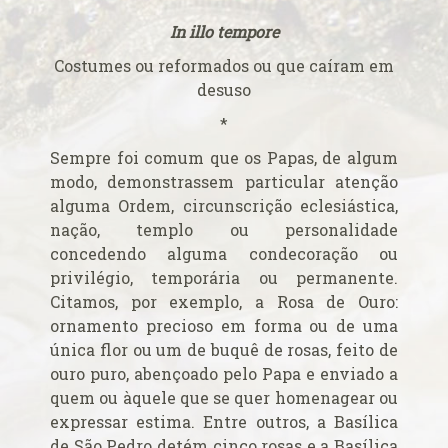
Alerta de bomba esvazia Basílica de Lourdes
In illo tempore
Algumas fotos do Santo Padre no Reino Unido
Altar onde será venerado João Paulo II
Costumes ou reformados ou que caíram em
Ambientes que favorecem a prática da virtude
desuso
Aniversário da proclamação do dogma da Assunção da
*
Virgem
Sempre foi comum que os Papas, de algum
Aniversário do Cardeal emérito do Rio de Janeiro
modo, demonstrassem particular atenção
Aniversário do governo do Arcebispo de Olinda e
alguma Ordem, circunscrição eclesiástica,
Recife
nação, templo ou personalidade
concedendo alguma condecoração ou
Anjo da Guarda do Brasil
privilégio, temporária ou permanente.
Antes do consistório, nomeados reúnem-se com o Papa
Citamos, por exemplo, a Rosa de Ouro:
Anúncio (Kalendas) do Natal do Senhor em 2015
ornamento precioso em forma ou de uma
Aprovada beatificação de Irmã Dulce
única flor ou um de buquê de rosas, feito de
Ara Dei Christus est!
ouro puro, abençoado pelo Papa e enviado a
Arautos do Evangelho e Sucumbíos
quem ou àquele que se quer homenagear ou
expressar estima. Entre outros, a Basílica
Arcebispo brasileiro é o novo Prefeito para os
de São Pedro detém cinco rosas e a Basílica