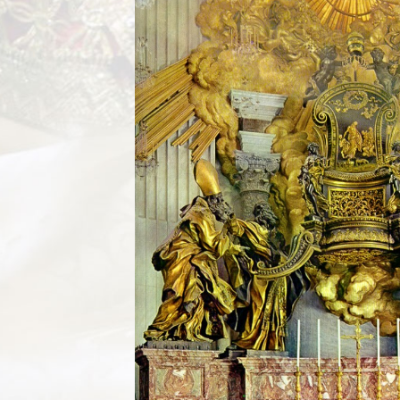
ficação
 o seu caso ao
ticano
rasil venerada
 católicos
ança do ingresso
pal
 do Colégio
 na Basílica
a
Cruz