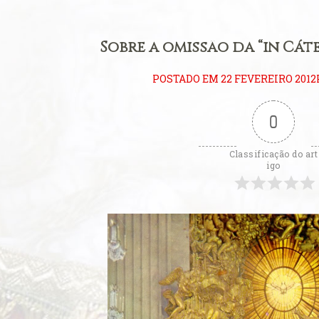
ificum
eral: Primeiros
Sobre a omissão da “in Cáte
litúrgica
POSTADO EM 22 FEVEREIRO 2012
eição perfeita
0
eral: Língua
Classificação do art
ara se estudar o
igo
 Padre
ito ambrosiano
Consistório de
ova catedral de
Carmo de Olinda