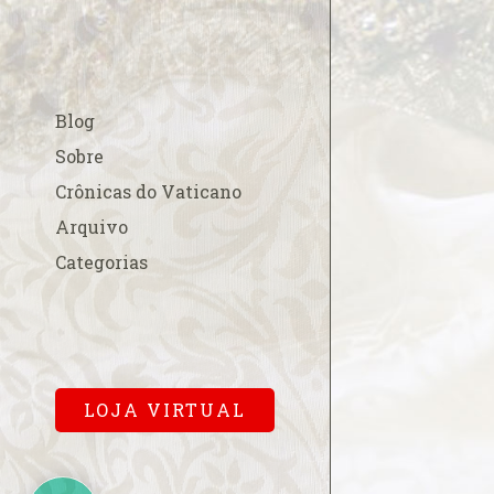
A esperada beati
A fé na Europa
A FSSPX compara
Blog
acordo China-Va
A Padroeira do B
Sobre
em Roma
Crônicas do Vaticano
A Parada Gay e os
Arquivo
A polêmica cobr
Categorias
para a missa pa
A primeira dama
Cardinalício
A Sala Conciliar
Vaticana
LOJA VIRTUAL
A solene abertur
A Terra de Vera 
A um mês…