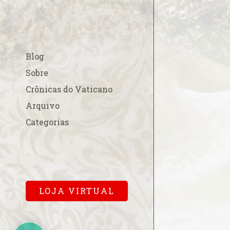
A esperada beati
A fé na Europa
A FSSPX compara
Blog
acordo China-Va
A Padroeira do B
Sobre
em Roma
Crônicas do Vaticano
A Parada Gay e os
Arquivo
A polêmica cobr
Categorias
para a missa pa
A primeira dama
Cardinalício
A Sala Conciliar
Vaticana
LOJA VIRTUAL
A solene abertur
A Terra de Vera 
A um mês…