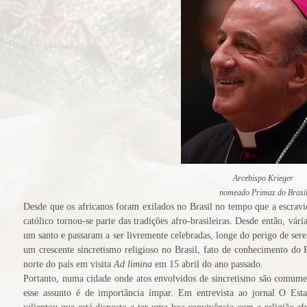
ficação
 o seu caso ao
ticano
rasil venerada
 católicos
ança do ingresso
pal
Arcebispo Krieger
 do Colégio
nomeado Primaz do Brasi
Desde que os africanos foram exilados no Brasil no tempo que a escravi
católico tornou-se parte das tradições afro-brasileiras. Desde então, vár
 na Basílica
um santo e passaram a ser livremente celebradas, longe do perigo de sere
um crescente sincretismo religioso no Brasil, fato de conhecimento do
norte do país em
visita
Ad limina
em 15 abril do ano passado.
a
Portanto, numa cidade onde atos envolvidos de sincretismo são comumen
Cruz
esse assunto é de importância ímpar. Em
entrevista
ao jornal O Esta