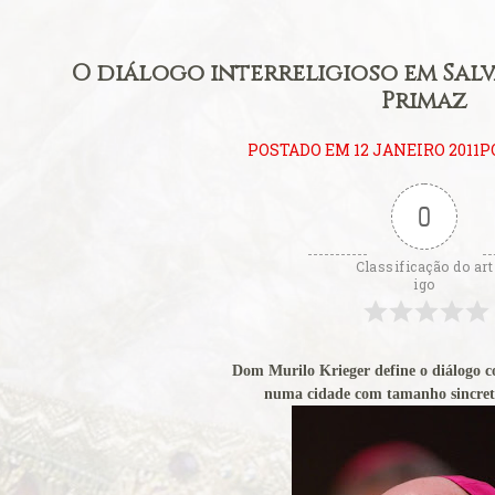
ificum
eral: Primeiros
O diálogo interreligioso em Sa
litúrgica
Primaz
eição perfeita
POSTADO EM 12 JANEIRO 2011P
eral: Língua
0
ara se estudar o
Classificação do art
igo
 Padre
ito ambrosiano
Consistório de
Dom Murilo Krieger define o diálogo co
numa cidade com tamanho sincreti
ova catedral de
Carmo de Olinda